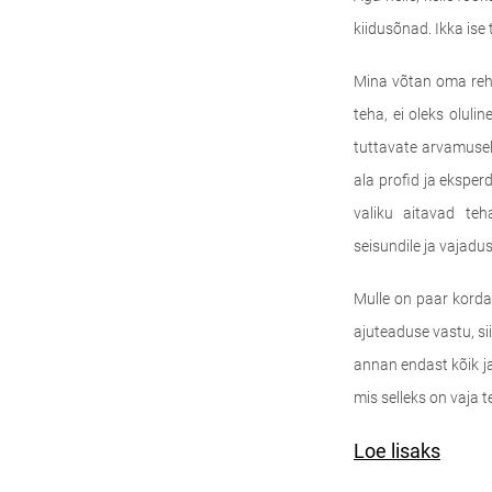
kiidusõnad. Ikka ise 
Mina võtan oma rehab
teha, ei oleks olulin
tuttavate arvamusel.
ala profid ja eksper
valiku aitavad teh
seisundile ja vajadus
Mulle on paar korda
ajuteaduse vastu, sii
annan endast kõik ja 
mis selleks on vaja
Loe lisaks