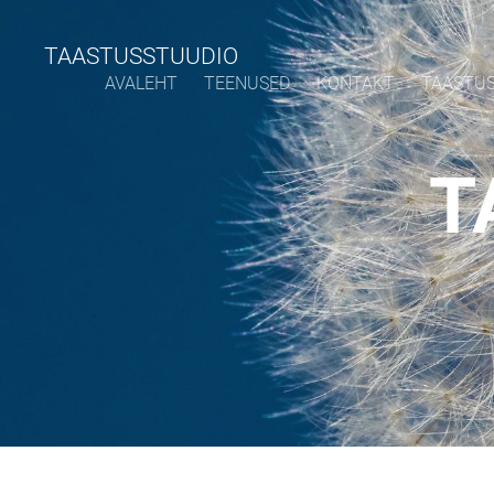
TAASTUSSTUUDIO
AVALEHT
TEENUSED
KONTAKT
TAASTU
T