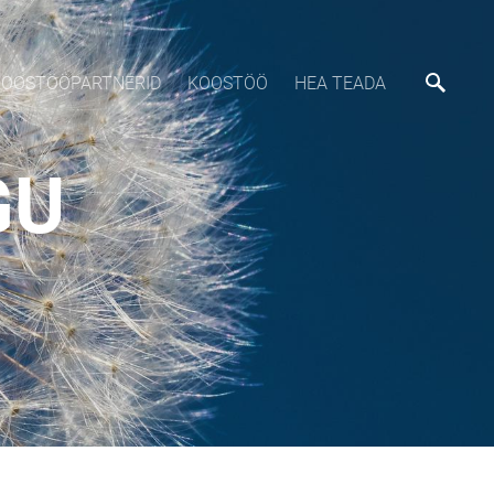
KOOSTÖÖPARTNERID
KOOSTÖÖ
HEA TEADA
GU