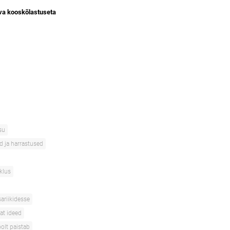
eva kooskõlastuseta
su
d ja harrastused
iklus
ariikidesse
sat ideed
olt paistab