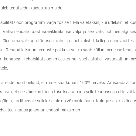
tuleb tegutseda, kuidas siis muidu.
ilitatsiooniprogrammi väga tõsiselt. Ma valetaksin, kui ütleksin, et ku
e. Valisin endale taastusravikliiniku ise välja ja see valik põhines algus
 Olen oma valikuga tänaseni rahul ja spetsialistid, kellega erinevaid ter
did. Rehabilitatsiooniteenuste pakkuja valiku saab küll inimene ise teha,
a kohapeal rehabilitatsioonimeeskonna spetsialistid vastavalt inimes
tele.
 arstide poolt öeldud, et ma ei saa kunagi 100% terveks. Arusaadav. Tu
s tean, et see väide on tõesti tõsi. Iseasi, mida selle teadmisega ette võtt
jälgin, kui lähedale sellele sajale on võimalik jõuda. Kulugu selleks või aa
 teha, teen kaasa ja annan endast maksimumi.