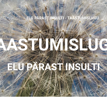
SSTUUDIOST
ELU PÄRAST INSULTI - TAASTUMISLUGU
AASTUMISLU
ELU PÄRAST INSULTI