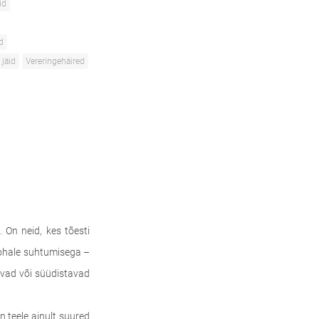
id
d
 jäid
Vereringehäired
 On neid, kes tõesti
kohale suhtumisega –
uvad või süüdistavad
 teele ainult suured