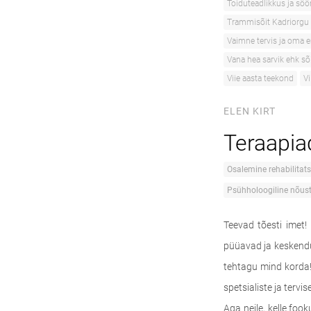
Toiduteadlikkus ja s
Trammisõit Kadriorgu
Vaimne tervis ja oma 
Vana hea sarvik ehk sõi
Viie aasta teekond
Vi
ELEN KIRT
Teraapia
Osalemine rehabilita
Psühholoogiline nõus
Teevad tõesti imet!
püüavad ja keskendu
tehtagu mind korda!
spetsialiste ja tervis
Aga neile, kelle fo