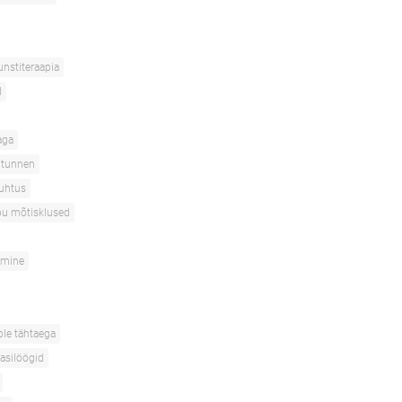
nstiteraapia
l
aga
 tunnen
juhtus
pu mõtisklused
amine
ole tähtaega
asilöögid