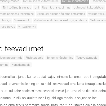
öömisharjumused
Toitumishäire vs taastumine
Toitumisnõustamine
Traditsioon
Tühi töölaud ja elulaud
Uni
Uus nägu ja leppimine
Uutmoodi kultuurisõber
emotsioonidega tegelemine
Vajadusel pidage nõu oma perearstiga
Valikud valiku
t trolliga
Varesele valu
Vastustus enda tervise eest ja järjepidevus
Vedas et ellu
iruse ärevus
Virtuaalkohvik
d teevad imet
tsiooniprogrammis
Füsioteraapia
Toitumisnõustamine
Tegevusteraapia
tamine
Kunstiteraapia
 Loomulikult juhul, kui teraapiat vajav inimene ka omalt poolt pingutab.
vad tervenemisele ning on ka neid, kes veavad oma keha teraapiasse 
 :) Ja kui kohe peale esimest seanssi imesid juhtuma ei hakka, siis loob
easutusi. Piinlik on kuulata neid lugusid, aga reaalsus on just selline.
okus on oma tervis paremaks saada, patsutan tunnustavalt õlale ja saadan