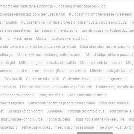
märgata ehk mida tähele panna ja kuidas ning millist tuge pakkuda
tööalase rehabilitatsiooni teenuseosutaja
Kuidas mina oma tervisesse investeerin
ist mõjutab
Kuidas teha valik millise professionaalse nõustaja poole pöörduda
Ku
äsetavus pääsetavus
Leinaseisak mineviku auks
Linnaliinibuss kui tõeline dźunge
õtmine
Mask maha
Meditsiinisüsteemi varjatud külg
enda heaks ära teha või kas üldse saab ja jaksab
Mida tähendab ma elan päev korr
odihaige
Miks ma viimast aastaringi eriliseks pean
Millest kõige rohkem puudust
oni märgid
Millist söögikohta alustuseks valida
Mis inspireerib ja innustab
Mis 
tudestseltsidest mulle on
Mis see jõulutunne veel on
Mõeldes taastujale Aastalõ
e
Olevikuralli
Oluline on olla leidlik
Osalemine rehabilitatsiooniprogrammis
nsionäriks
Pöörake tähelepanu oma vaimule ja füüsisele
Psühholoogiline nõust
ad transpordivahendid
Rong see sõitis
See kummaline väsimus
 meeltesegadus
Seltskonda naasmine ja sotsialiseerumine
Sõiduauto Tänan ei
ast
Su nägu kõlab võõralt
Sünnipäev
Taastuja tea oma õigusi
Taastumisel ei 
i taastumisteekonna juurde
Tagasi tavaellu
Tagasi tööle lihtne või keeruline
Tag
vusteraapia
Tehke päeva jooksul meedia jälgimises pause
The Show Must Go On