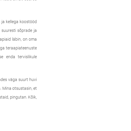
s ja kellega koostööd
es suuresti sõprade ja
aapiaid läbin, on oma
 aga teraapiateenuste
e enda tervislikule
ndes väga suurt huvi
a. Mina otsustasin, et
staid, pingutan. Kõik,