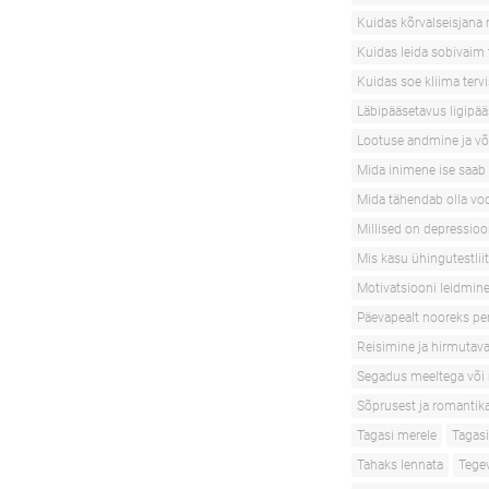
Kuidas kõrvalseisjana 
Kuidas leida sobivaim 
Kuidas soe kliima terv
Läbipääsetavus ligipä
Lootuse andmine ja v
Mida inimene ise saab 
Mida tähendab olla vo
Millised on depressio
Mis kasu ühingutestlii
Motivatsiooni leidmin
Päevapealt nooreks pe
Reisimine ja hirmutav
Segadus meeltega või
Sõprusest ja romantik
Tagasi merele
Tagas
Tahaks lennata
Tege