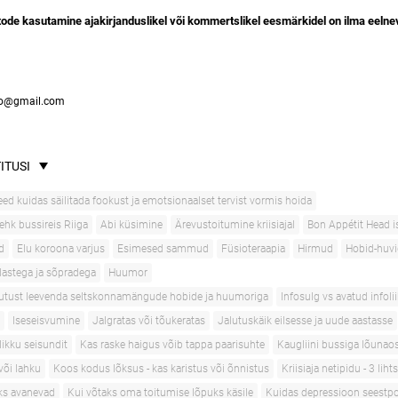
fotode kasutamine ajakirjanduslikel või kommertslikel eesmärkidel on ilma eeln
io@gmail.com
ITUSI
eed kuidas säilitada fookust ja emotsionaalset tervist vormis hoida
ehk bussireis Riiga
Abi küsimine
Ärevustoitumine kriisiajal
Bon Appétit Head i
d
Elu koroona varjus
Esimesed sammud
Füsioteraapia
Hirmud
Hobid-huvi
astega ja sõpradega
Huumor
ahutust leevenda seltskonnamängude hobide ja huumoriga
Infosulg vs avatud infoli
Iseseisvumine
Jalgratas või tõukeratas
Jalutuskäik eilsesse ja uude aastasse
likku seisundit
Kas raske haigus võib tappa paarisuhte
Kaugliini bussiga lõunaos
või lahku
Koos kodus lõksus - kas karistus või õnnistus
Kriisiaja netipidu - 3 liht
uks avanevad
Kui võtaks oma toitumise lõpuks käsile
Kuidas depressioon seestpo