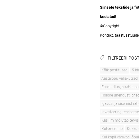
Siinsete tekstide ja 
keelatud!
©Copyright
Kontakt:
taastusstuud
FILTREERI POST
Kõik postitused
5 id
Aastalõpu väljakutsed 
Ebakindlus ja kahtluse
Hoidke ühendust lähed
Igavust ja sisemist r
Investeering tervisesse
Kas ilm mõjutab tervis
Kohanemine
Kokku 
Kui kopli väravad lõp