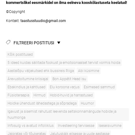
kommertslikel eesmärkidel on ilma eelneva kooskõlastuseta keelatud!
©Copyright
Kontakt:
taastusstuudio@gmail.com
FILTREERI POSTITUSI
Kõik postitused
5 ideed kuidas säilitada fookust ja emotsionaalset tervist vormis hoida
Aastalõpu väljakutsed ehk bussireis Riiga
Abi küsimine
Ärevustoitumine kriisiajal
Bon Appétit Head isu
Ebakindlus ja kahtlused
Elu koroona varjus
Esimesed sammud
Füsioteraapia
Hirmud
Hobid-huvid ja harrastused
Hoidke ühendust lähedastega ja sõpradega
Huumor
Igavust ja sisemist rahutust leevenda seltskonnamängude hobide ja
huumoriga
Infosulg vs avatud infoliiklus
Investeering tervisesse
Iseseisvumine
Jalgratas või tõukeratas
Jalutuskäik eilsesse ja uude aastasse