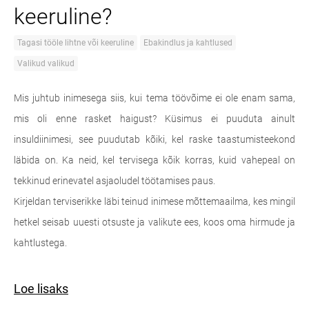
keeruline?
Tagasi tööle lihtne või keeruline
Ebakindlus ja kahtlused
Valikud valikud
Mis juhtub inimesega siis, kui tema töövõime ei ole enam sama,
mis oli enne rasket haigust? Küsimus ei puuduta ainult
insuldiinimesi, see puudutab kõiki, kel raske taastumisteekond
läbida on. Ka neid, kel tervisega kõik korras, kuid vahepeal on
tekkinud erinevatel asjaoludel töötamises paus.
Kirjeldan terviserikke läbi teinud inimese mõttemaailma, kes mingil
hetkel seisab uuesti otsuste ja valikute ees, koos oma hirmude ja
kahtlustega.
Loe lisaks