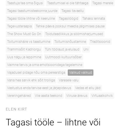
Taastuja tea oma õigusi
Taastumisel ei ole tähtaega
Tagasi merele
Tagasi taastumisteekonna juurde
Tagasi tavaellu
Tagasi tööle lihtne või keeruline
Tagasilöögid
Tahaks lennata
Tegevusteraapia
Tehke päeva jooksul meedia jälgimises pause
The Show Must Go On
Toiduteadlikkus ja söömisharjumused
Toitumishäire vs taastumine
Toitumisnõustamine
Traditsioonid
Trammisõit Kadriorgu
Tühi töölaud ja elulaud
Uni
Uus nägu ja leppimine
Uutmoodi kultuurisõber
Vaimne tervis ja oma emotsioonidega tegelemine
Vajadusel pidage nõu oma perearstiga
Valikud valikud
Vana hea sarvik ehk sõit trolliga
Varesele valu
Vastustus enda tervise eest ja järjepidevus
Vedas et ellu jäid
Vereringehäired
Viie aasta teekond
Viiruse ärevus
Virtuaalkohvik
ELEN KIRT
Tagasi tööle – lihtne või