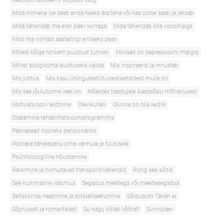
Meditsiinisüsteemi varjatud külg
Mida inimene ise saab enda heaks ära teha või kas üldse saab ja jaksab
Mida tähendab ma elan päev korraga
Mida tähendab olla voodihaige
Miks ma viimast aastaringi eriliseks pean
Millest kõige rohkem puudust tunnen
Millised on depressiooni märgid
Millist söögikohta alustuseks valida
Mis inspireerib ja innustab
Mis juhtus
Mis kasu ühingutestliitudestseltsidest mulle on
Mis see jõulutunne veel on
Mõeldes taastujale Aastalõpu mõtisklused
Motivatsiooni leidmine
Olevikuralli
Oluline on olla leidlik
Osalemine rehabilitatsiooniprogrammis
Päevapealt nooreks pensionäriks
Pöörake tähelepanu oma vaimule ja füüsisele
Psühholoogiline nõustamine
Reisimine ja hirmutavad transpordivahendid
Rong see sõitis
See kummaline väsimus
Segadus meeltega või meeltesegadus
Seltskonda naasmine ja sotsialiseerumine
Sõiduauto Tänan ei
Sõprusest ja romantikast
Su nägu kõlab võõralt
Sünnipäev