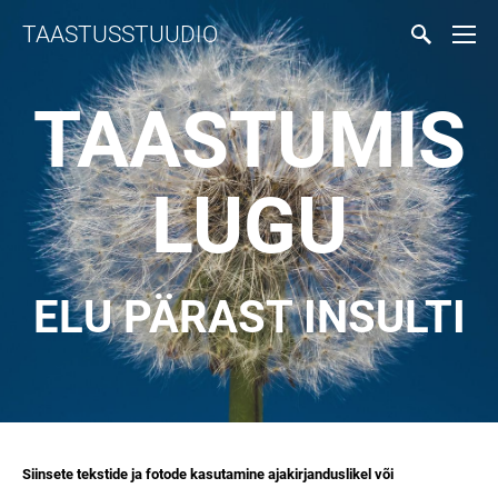
TAASTUSSTUUDIO
TAASTUMIS
LUGU
ELU PÄRAST INSULTI
Siinsete tekstide ja fotode kasutamine ajakirjanduslikel või