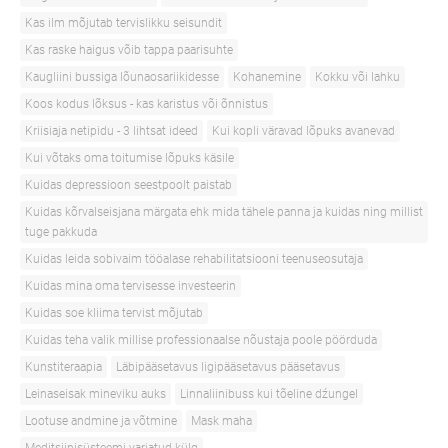
Kas ilm mõjutab tervislikku seisundit
Kas raske haigus võib tappa paarisuhte
Kaugliini bussiga lõunaosariikidesse
Kohanemine
Kokku või lahku
Koos kodus lõksus - kas karistus või õnnistus
Kriisiaja netipidu - 3 lihtsat ideed
Kui kopli väravad lõpuks avanevad
Kui võtaks oma toitumise lõpuks käsile
Kuidas depressioon seestpoolt paistab
Kuidas kõrvalseisjana märgata ehk mida tähele panna ja kuidas ning millist
tuge pakkuda
Kuidas leida sobivaim tööalase rehabilitatsiooni teenuseosutaja
Kuidas mina oma tervisesse investeerin
Kuidas soe kliima tervist mõjutab
Kuidas teha valik millise professionaalse nõustaja poole pöörduda
Kunstiteraapia
Läbipääsetavus ligipääsetavus pääsetavus
Leinaseisak mineviku auks
Linnaliinibuss kui tõeline dźungel
Lootuse andmine ja võtmine
Mask maha