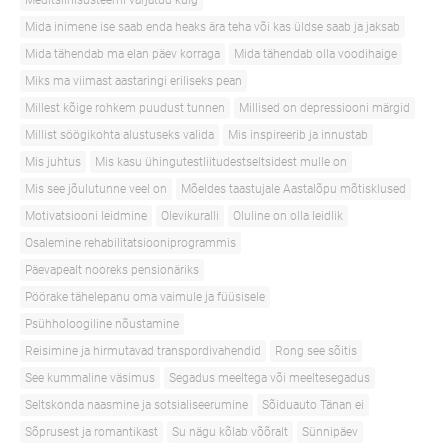
Meditsiinisüsteemi varjatud külg
Mida inimene ise saab enda heaks ära teha või kas üldse saab ja jaksab
Mida tähendab ma elan päev korraga
Mida tähendab olla voodihaige
Miks ma viimast aastaringi eriliseks pean
Millest kõige rohkem puudust tunnen
Millised on depressiooni märgid
Millist söögikohta alustuseks valida
Mis inspireerib ja innustab
Mis juhtus
Mis kasu ühingutestliitudestseltsidest mulle on
Mis see jõulutunne veel on
Mõeldes taastujale Aastalõpu mõtisklused
Motivatsiooni leidmine
Olevikuralli
Oluline on olla leidlik
Osalemine rehabilitatsiooniprogrammis
Päevapealt nooreks pensionäriks
Pöörake tähelepanu oma vaimule ja füüsisele
Psühholoogiline nõustamine
Reisimine ja hirmutavad transpordivahendid
Rong see sõitis
See kummaline väsimus
Segadus meeltega või meeltesegadus
Seltskonda naasmine ja sotsialiseerumine
Sõiduauto Tänan ei
Sõprusest ja romantikast
Su nägu kõlab võõralt
Sünnipäev