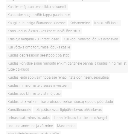
Kas ilm mõjutab tervislikku seisundit
Kas raske haigus võib tappa paarisuhte
Kaugliini bussiga lõunaosariikidesse
Kohanemine
Kokku või lahku
Koos kodus lõksus - kas karistus või õnnistus
Kriisiaja netipidu - 3 lihtsat ideed
Kui kopli väravad lõpuks avanevad
Kui võtaks oma toitumise lõpuks käsile
Kuidas depressioon seestpoolt paistab
Kuidas kõrvalseisjana märgata ehk mida tähele panna ja kuidas ning millist
tuge pakkuda
Kuidas leida sobivaim tööalase rehabilitatsiooni teenuseosutaja
Kuidas mina oma tervisesse investeerin
Kuidas soe kliima tervist mõjutab
Kuidas teha valik millise professionaalse nõustaja poole pöörduda
Kunstiteraapia
Läbipääsetavus ligipääsetavus pääsetavus
Leinaseisak mineviku auks
Linnaliinibuss kui tõeline dźungel
Lootuse andmine ja võtmine
Mask maha