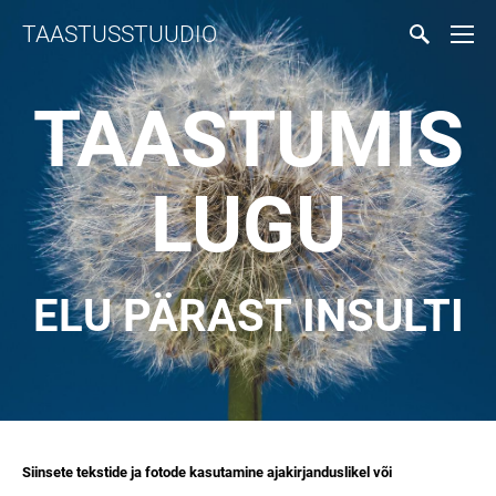
TAASTUSSTUUDIO
TAASTUMIS
LUGU
ELU PÄRAST INSULTI
Siinsete tekstide ja fotode kasutamine ajakirjanduslikel või