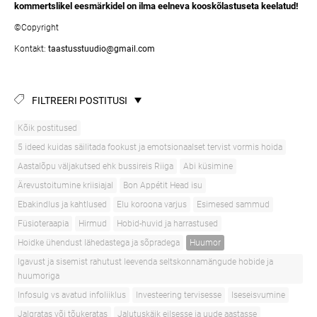
kommertslikel eesmärkidel on ilma eelneva kooskõlastuseta keelatud!
©Copyright
Kontakt:
taastusstuudio@gmail.com
FILTREERI POSTITUSI
Kõik postitused
5 ideed kuidas säilitada fookust ja emotsionaalset tervist vormis hoida
Aastalõpu väljakutsed ehk bussireis Riiga
Abi küsimine
Ärevustoitumine kriisiajal
Bon Appétit Head isu
Ebakindlus ja kahtlused
Elu koroona varjus
Esimesed sammud
Füsioteraapia
Hirmud
Hobid-huvid ja harrastused
Hoidke ühendust lähedastega ja sõpradega
Huumor
Igavust ja sisemist rahutust leevenda seltskonnamängude hobide ja
huumoriga
Infosulg vs avatud infoliiklus
Investeering tervisesse
Iseseisvumine
Jalgratas või tõukeratas
Jalutuskäik eilsesse ja uude aastasse