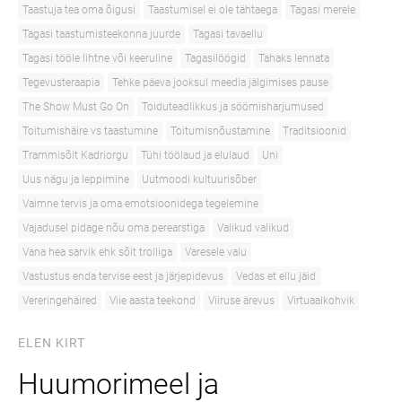
Taastuja tea oma õigusi
Taastumisel ei ole tähtaega
Tagasi merele
Tagasi taastumisteekonna juurde
Tagasi tavaellu
Tagasi tööle lihtne või keeruline
Tagasilöögid
Tahaks lennata
Tegevusteraapia
Tehke päeva jooksul meedia jälgimises pause
The Show Must Go On
Toiduteadlikkus ja söömisharjumused
Toitumishäire vs taastumine
Toitumisnõustamine
Traditsioonid
Trammisõit Kadriorgu
Tühi töölaud ja elulaud
Uni
Uus nägu ja leppimine
Uutmoodi kultuurisõber
Vaimne tervis ja oma emotsioonidega tegelemine
Vajadusel pidage nõu oma perearstiga
Valikud valikud
Vana hea sarvik ehk sõit trolliga
Varesele valu
Vastustus enda tervise eest ja järjepidevus
Vedas et ellu jäid
Vereringehäired
Viie aasta teekond
Viiruse ärevus
Virtuaalkohvik
ELEN KIRT
Huumorimeel ja