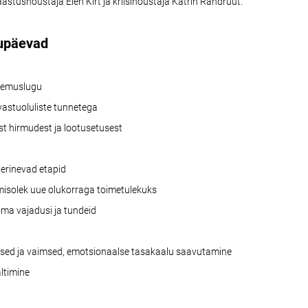
taastusnõustaja Elen Kirt ja kriisinõustaja Katrin Randrüüt.
upäevad
ogemuslugu
a vastuoluliste tunnetega
st hirmudest ja lootusetusest
a erinevad etapid
misolek uue olukorraga toimetulekuks
oma vajadusi ja tundeid
ilised ja vaimsed, emotsionaalse tasakaalu saavutamine
ältimine