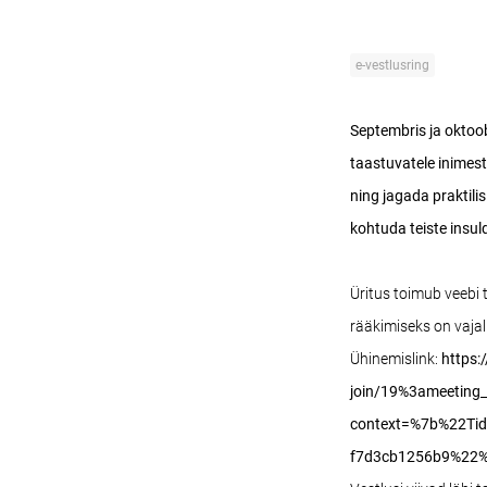
e-vestlusring
Septembris ja oktoob
taastuvatele inimest
ning jagada praktil
kohtuda teiste insul
Üritus toimub veebi 
rääkimiseks on vaja
Ühinemislink:
https:
join/19%3ameetin
context=%7b%22Ti
f7d3cb1256b9%22%