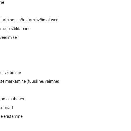
ne
ilitatsioon, nõustamisvõimalused
ine ja säilitamine
veerimisel
di vältimine
uste märkamine (füüsiline/vaimne)
a oma suhetes
usuunad
ise eristamine