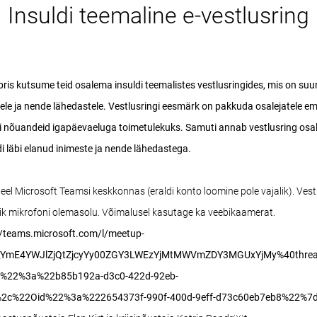
Insuldi teemaline e-vestlusring
ris kutsume teid osalema insuldi teemalistes vestlusringides, mis on suu
ele ja nende lähedastele. Vestlusringi eesmärk on pakkuda osalejatele e
isi nõuandeid igapäevaeluga toimetulekuks. Samuti annab vestlusring osal
di läbi elanud inimeste ja nende lähedastega.
teel Microsoft Teamsi keskkonnas (eraldi konto loomine pole vajalik). Ves
lik mikrofoni olemasolu. Võimalusel kasutage ka veebikaamerat.
//teams.microsoft.com/l/meetup-
g_YmE4YWJlZjQtZjcyYy00ZGY3LWEzYjMtMWVmZDY3MGUxYjMy%40threa
d%22%3a%22b85b192a-d3c0-422d-92eb-
2c%22Oid%22%3a%222654373f-990f-400d-9eff-d73c60eb7eb8%22%7