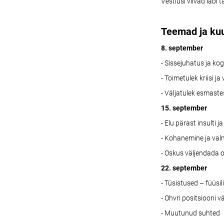
Vestlusi viivad läbi 
Teemad ja ku
8. september
- Sissejuhatus ja k
- Toimetulek kriisi j
- Väljatulek esmaste
15. september
- Elu pärast insulti j
- Kohanemine ja val
- Oskus väljendada 
22. september
- Tüsistused – füüs
- Ohvri positsiooni v
- Muutunud suhted