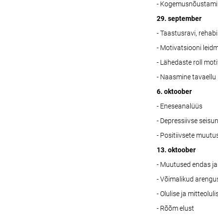
- Kogemusnõustami
29. september
- Taastusravi, rehab
- Motivatsiooni leidm
- Lähedaste roll moti
- Naasmine tavaellu
6. oktoober
- Eneseanalüüs
- Depressiivse seisun
- Positiivsete muut
13. oktoober
- Muutused endas j
- Võimalikud areng
- Olulise ja mitteolul
- Rõõm elust