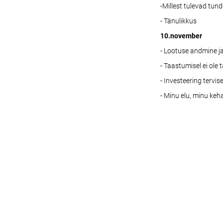
-Millest tulevad tun
- Tänulikkus
10.november
- Lootuse andmine j
- Taastumisel ei ole
- Investeering tervis
- Minu elu, minu keh