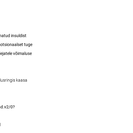
natud insuldist
motsionaalset tuge
ejatele võimaluse
tlusringis kaasa
d.v2/0?
d