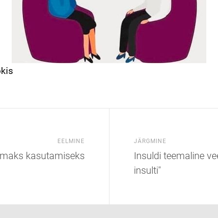
kis
EELMINE
JÄRGMINE
vsemaks kasutamiseks
Insuldi teemaline ve
insulti"