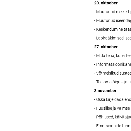
20. oktoober
- Muutunud meeled 
- Muutunud iseenda
- Keskendumine taas
- Läbirääkimised is
27. oktoober
- Mida teha, kui ei t
- Informatsioonikana
- Võtmeisikud süste
- Tea oma õigusi ja 
3.november
- Oska kirjeldada e
- Füüsilise ja vaimse
- Põhjused, käivitaj
- Emotsioonide tunn