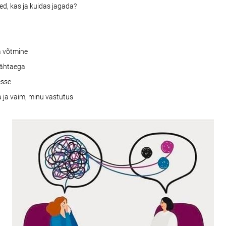
ded, kas ja kuidas jagada?
a võtmine
 tähtaega
esse
a ja vaim, minu vastutus