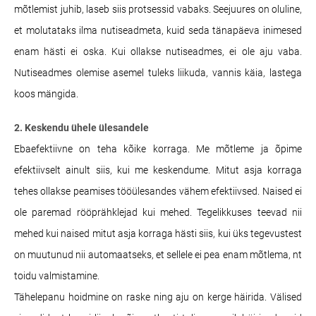
mõtlemist juhib, laseb siis protsessid vabaks. Seejuures on oluline,
et molutataks ilma nutiseadmeta, kuid seda tänapäeva inimesed
enam hästi ei oska. Kui ollakse nutiseadmes, ei ole aju vaba.
Nutiseadmes olemise asemel tuleks liikuda, vannis käia, lastega
koos mängida.
2. Keskendu ühele ülesandele
Ebaefektiivne on teha kõike korraga. Me mõtleme ja õpime
efektiivselt ainult siis, kui me keskendume. Mitut asja korraga
tehes ollakse peamises tööülesandes vähem efektiivsed. Naised ei
ole paremad rööprähklejad kui mehed. Tegelikkuses teevad nii
mehed kui naised mitut asja korraga hästi siis, kui üks tegevustest
on muutunud nii automaatseks, et sellele ei pea enam mõtlema, nt
toidu valmistamine.
Tähelepanu hoidmine on raske ning aju on kerge häirida. Välised