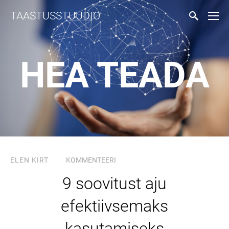
TAASTUSSTUUDIO
HEA TEADA
ELEN KIRT
KOMMENTEERI
9 soovitust aju
efektiivsemaks
kasutamiseks