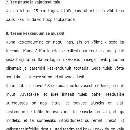
7. Tee pause ja vajadusel tuku
Kui on tehtud 25 min tugevat tööd, siis pärast seda võib teha
pausi, kas liikuda või hoopis tukastada.
8. Treeni keskendumise musklit
Kuna keskendumine on nagu lihas, siis on võimalik seda ka
treenida. Kuidas? Kui tahetakse milleski paremaks saada, peab
seda harjutama. Sama lugu on keskendumisega: peab püüdma
pikemalt ja paremini keskendunult töötada. Seda tuleb võtta
sportlikult, väikesed sammud aitavad edasi!
Kuhu jääb siis loovus? See, kuidas me loovusest mõtleme, on tihti
müüt. Arvatakse, et idee lihtsalt tuleb pähe. Teaduslike
uuringutega on aga leitud, et loovuse aluseks on alati
keskendumine tööle. Innovatsiooni tegemiseks on vaja, et aju
mõtleks, et ta sünteesiks infokildudest suuremat ühikut. Et
väikestest infokildudest suured teadmised kokku pakkida, on vaja