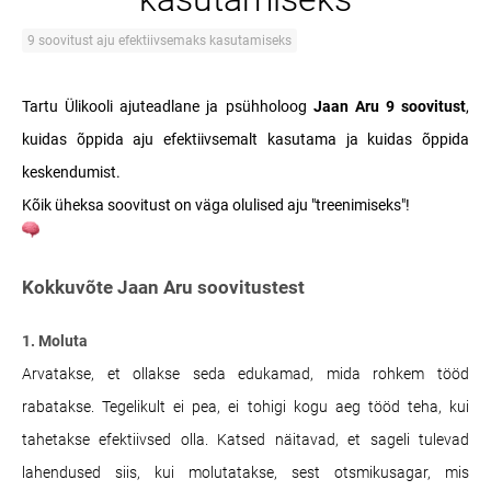
9 soovitust aju efektiivsemaks kasutamiseks
Tartu Ülikooli ajuteadlane ja psühholoog
Jaan Aru 9 soovitust
,
kuidas õppida aju efektiivsemalt kasutama ja kuidas õppida
keskendumist.
Kõik üheksa soovitust on väga olulised aju "treenimiseks"!
Kokkuvõte Jaan Aru soovitustest
1. Moluta
Arvatakse, et ollakse seda edukamad, mida rohkem tööd
rabatakse. Tegelikult ei pea, ei tohigi kogu aeg tööd teha, kui
tahetakse efektiivsed olla. Katsed näitavad, et sageli tulevad
lahendused siis, kui molutatakse, sest otsmikusagar, mis