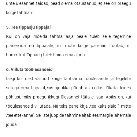
ühte ülesannet täidad, pead olema otsustanud, et see on praegu
kõige tähtsam.
5. Tee tippasju tippajal
Kui on vaja mõelda tähtsa asja peale, tuleb selle tegemine
planeerida nö tippajale, mil mõte kõige paremini töötab, nt
hommikul. Tippaeg tuleb hoida oma ajana.
6. Viiluta tööülesandeid
Isegi kui oled valinud kõige tähtsama tööülesande ja tegelete
sellega oma tippajal, siis aju ikka püüab asju edasi lükata, leides
põhjusi, miks praegu ikkagi ülesannet täita ei saa. Abiks on, kui
tööülesandeid viilutada. Näiteks pane kirja „tee kaks slaidi“, mitte
„tee ettekanne“. Selliste juppide täitmine aitab eesmärgile lähemale
jõuda.