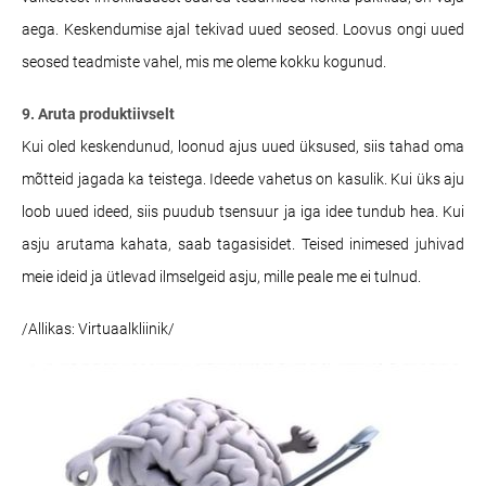
aega. Keskendumise ajal tekivad uued seosed. Loovus ongi uued
seosed teadmiste vahel, mis me oleme kokku kogunud.
9. Aruta produktiivselt
Kui oled keskendunud, loonud ajus uued üksused, siis tahad oma
mõtteid jagada ka teistega. Ideede vahetus on kasulik. Kui üks aju
loob uued ideed, siis puudub tsensuur ja iga idee tundub hea. Kui
asju arutama kahata, saab tagasisidet. Teised inimesed juhivad
meie ideid ja ütlevad ilmselgeid asju, mille peale me ei tulnud.
/Allikas: Virtuaalkliinik/