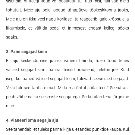
sisendid, nt keegi liigub või postkasti tuli uus meil, häirivad meid
tohutult. Meie aju pole loodud tänapäeva töökeskkonna jaoks,
Meie aju on ikka veel nagu korilasel: ta reageerib igale krõpsule ja
liikumisele, et vältida seda, et inimesest endast kellegi sööks
saaks.
3. Pane segajad kinni
Et aju keskendumise juures vähem häirida, tuleb tööd tehes
välised segajad kinni panna: teised brauserid, telefon jne. Kuid
isegi kui paned välised segajad kinni, tulevad seesmised segajad:
“Äkki tuli see tähtis e-mail. Mida ma õhtul süüa teen.“ Seepärast
peab võitlema ka seesmiste segajatega. Seda aitab teha järgmine
nipp.
4. Planeeri oma aega ja aju
See tähendab, et tuleks panna kirja ülesanded punktide kaupa. Kui