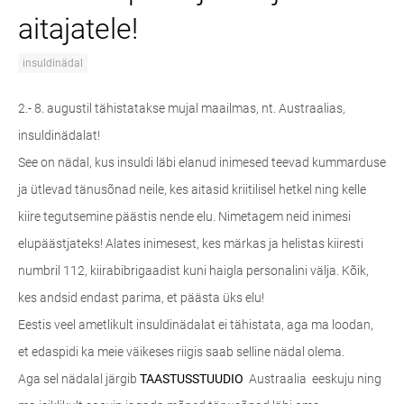
aitajatele!
insuldinädal
2.- 8. augustil tähistatakse mujal maailmas, nt. Austraalias,
insuldinädalat!
See on nädal, kus insuldi läbi elanud inimesed teevad kummarduse
ja ütlevad tänusõnad neile, kes aitasid kriitilisel hetkel ning kelle
kiire tegutsemine päästis nende elu. Nimetagem neid inimesi
elupäästjateks! Alates inimesest, kes märkas ja helistas kiiresti
numbril 112, kiirabibrigaadist kuni haigla personalini välja. Kõik,
kes andsid endast parima, et päästa üks elu!
Eestis veel ametlikult insuldinädalat ei tähistata, aga ma loodan,
et edaspidi ka meie väikeses riigis saab selline nädal olema.
Aga sel nädalal järgib
TAASTUSSTUUDIO
Austraalia eeskuju ning