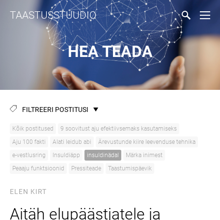
TAASTUSSTUUDIO
HEA TEADA
FILTREERI POSTITUSI
Kõik postitused
9 soovitust aju efektiivsemaks kasutamiseks
Aju 100 fakti
Alati leidub abi
Ärevustunde kiire leevenduse tehnika
e-vestlusring
Insuldiäpp
insuldinädal
Märka inimest
Peaaju funktsioonid
Pressiteade
Taastumispäevik
ELEN KIRT
Aitäh elupäästjatele ja