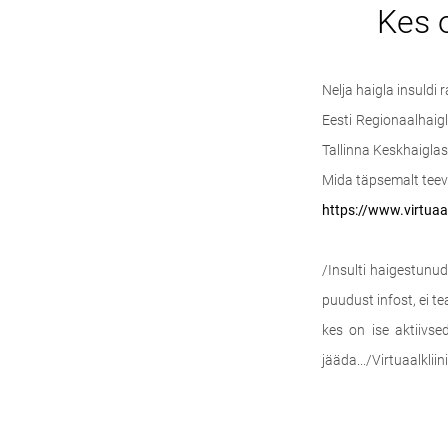
Kes o
Nelja haigla insuldi
Eesti Regionaalhaigl
Tallinna Keskhaiglas
Mida täpsemalt teeva
https://www.virtuaa
/Insulti haigestunu
puudust infost, ei t
kes on ise aktiivse
jääda.../Virtuaalkliin