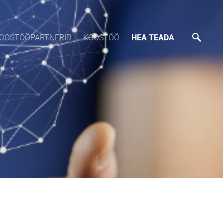
OOSTÖÖPARTNERID
KOOSTÖÖ
HEA TEADA