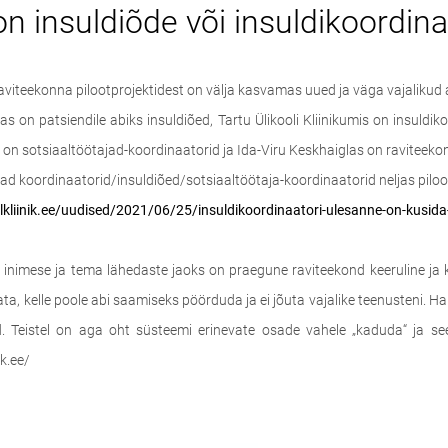
n insuldiõde või insuldikoordin
 raviteekonna pilootprojektidest on välja kasvamas uued ja väga vajaliku
as on patsiendile abiks insuldiõed, Tartu Ülikooli Kliinikumis on insuldik
 on sotsiaaltöötajad-koordinaatorid ja Ida-Viru Keskhaiglas on raviteeko
d koordinaatorid/insuldiõed/sotsiaaltöötaja-koordinaatorid neljas piloot
lkliinik.ee/uudised/2021/06/25/insuldikoordinaatori-ulesanne-on-kusida
d inimese ja tema lähedaste jaoks on praegune raviteekond keeruline ja k
eata, kelle poole abi saamiseks pöörduda ja ei jõuta vajalike teenusteni.
d. Teistel on aga oht süsteemi erinevate osade vahele „kaduda“ ja see
ik.ee/