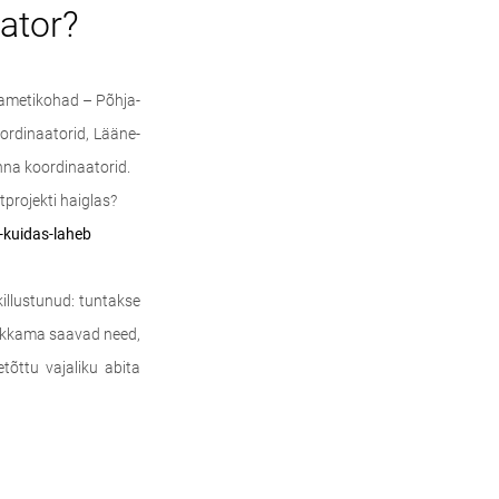
aator?
d ametikohad – Põhja-
oordinaatorid, Lääne-
nna koordinaatorid.
projekti haiglas?
-kuidas-laheb
illustunud: tuntakse
 Hakkama saavad need,
tõttu vajaliku abita