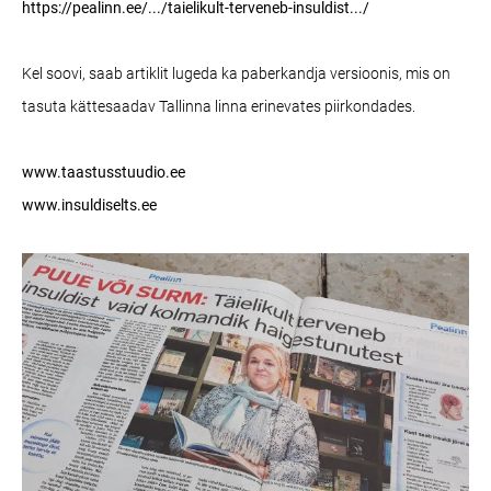
https://pealinn.ee/.../taielikult-terveneb-insuldist.../
Kel soovi, saab artiklit lugeda ka paberkandja versioonis, mis on
tasuta kättesaadav Tallinna linna erinevates piirkondades.
www.taastusstuudio.ee
www.insuldiselts.ee