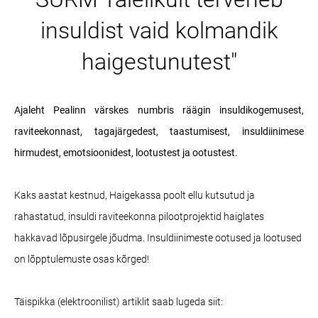
insuldist vaid kolmandik
haigestunutest"
Ajaleht Pealinn
värskes numbris räägin insuldikogemusest,
raviteekonnast, tagajärgedest, taastumisest, insuldiinimese
hirmudest, emotsioonidest, lootustest ja ootustest.
Kaks aastat kestnud, Haigekassa poolt ellu kutsutud ja
rahastatud, insuldi raviteekonna pilootprojektid haiglates
hakkavad lõpusirgele jõudma. Insuldiinimeste ootused ja lootused
on lõpptulemuste osas kõrged!
Täispikka (elektroonilist) artiklit saab lugeda siit: