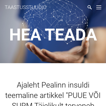
TAASTUSSTUUDIO
HEA TEADA
Ajaleht Pealinn insuldi
teemaline artikkel "PUUE VÕI
SURM Täielikult terveneb