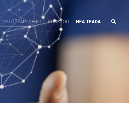
OOSTÖÖPARTNERID
KOOSTÖÖ
HEA TEADA