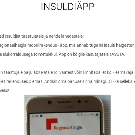
INSULDIÄPP
 insuldist taastujatele ja nende lähedastele!
ionaalhaigla mobiilirakendus - äpp, mis annab tuge nii insulti haigestun
e elukorraldusega toimetulekul. Äpp on kõigile kasutajatele TASUTA.
 taastujale palju abi! Patsiendi vaatest võin kinnitada, et kõik esmavajalik
les rakenduses olemas. Andsin oma panuse sinna minagi. ;) Ikka selleks, e
leks!