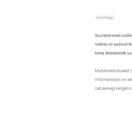
Insuldiäpp
Suurepärased uudised
Valmis on saanud Reg
tema lähedastele uu
Mobiilirakendusest on
informatsioon on sel
natukenegi kergem o